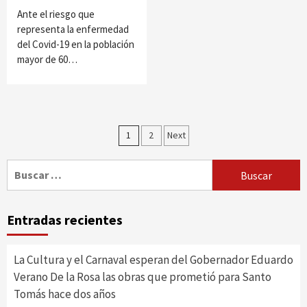
Ante el riesgo que
representa la enfermedad
del Covid-19 en la población
mayor de 60…
Paginación
1
2
Next
de
Buscar:
entradas
Entradas recientes
La Cultura y el Carnaval esperan del Gobernador Eduardo
Verano De la Rosa las obras que prometió para Santo
Tomás hace dos años