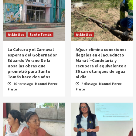
Atlántico
Santo Tomás
Atlántico
La Cultura y el Carnaval
AQsur elimina conexiones
esperan del Gobernador
ilegales en el acueducto
Eduardo Verano De la
Manatí–Candelaria y
Rosa las obras que
recupera el equivalente a
prometió para Santo
35 carrotanques de agua
Tomás hace dos años
al día
10 horas ago
Manuel Perez
2 días ago
Manuel Perez
Fruto
Fruto