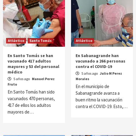
Atlántico
Santo Tomás
Atlántico
En Santo Tomás se han
En Sabanagrande han
vacunado 417 adultos
vacunado a 266 personas
mayores y 53 del personal
contra el COVID-19
médico
5 años ago
Julio M Perez
5 años ago
Manuel Perez
Morales
Fruto
En el municipio de
En Santo Tomás han sido
Sabanagrande avanza a
vacunados 470 personas,
buen ritmo la vacunación
417 de ellos los adultos
contra el COVID-19. Esto,…
mayores de…