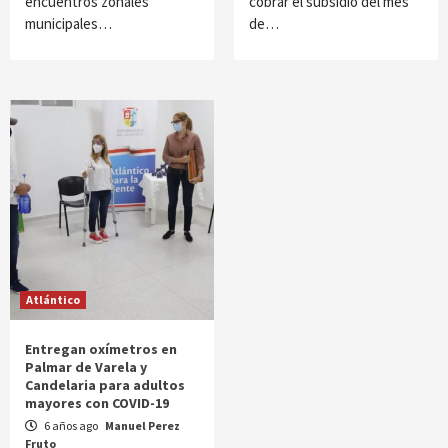
encuentros zonales
cobrar el subsidio del mes
municipales…
de…
Atlántico
Entregan oxímetros en
Palmar de Varela y
Candelaria para adultos
mayores con COVID-19
6 años ago
Manuel Perez
Fruto