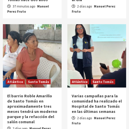
37 minutos ago
Manuel
2 días ago
Manuel Perez
Perez Fruto
Fruto
Atlántico
Santo Tomás
Atlántico
Santo Tomás
El barrio Roble Amarillo
Varias campañas para la
de Santo Tomás en
comunidad ha realizado el
aproximadamente tres
Hospital de Santo Tomás
meses tendrá un moderno
en las últimas semanas
parque y la refacción del
2 días ago
Manuel Perez
salón comunal
Fruto
2 días ago
Manuel Perez