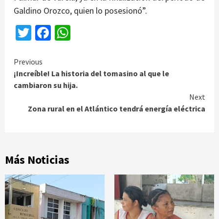
Galdino Orozco, quien lo posesionó”.
Twitter
Facebook
WhatsApp
Continue
Previous
¡Increíble! La historia del tomasino al que le
Reading
cambiaron su hija.
Next
Zona rural en el Atlántico tendrá energía eléctrica
Más Noticias