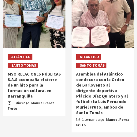
ATLÁNTICO
ATLÁNTICO
SANTO TOMÁS
SANTO TOMÁS
MSO RELACIONES PÚBLICAS
Asamblea del Atlántico
S.A.S acompaña el cierre
condecora con la Orden
de un hito para la
de Barlovento al
formación cultural en
dirigente deportivo
Barranquilla
Plácido Díaz Quintero y al
futbolista Luis Fernando
6 días ago
Manuel Perez
Muriel Fruto, ambos de
Fruto
Santo Tomás
1 semana ago
Manuel Perez
Fruto