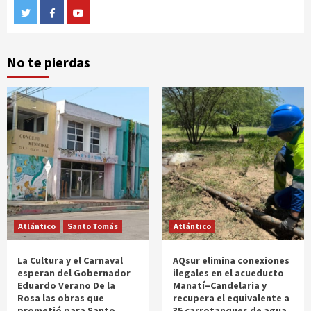
Twitter
Facebook
Youtube
No te pierdas
Atlántico
Santo Tomás
Atlántico
La Cultura y el Carnaval
AQsur elimina conexiones
esperan del Gobernador
ilegales en el acueducto
Eduardo Verano De la
Manatí–Candelaria y
Rosa las obras que
recupera el equivalente a
prometió para Santo
35 carrotanques de agua