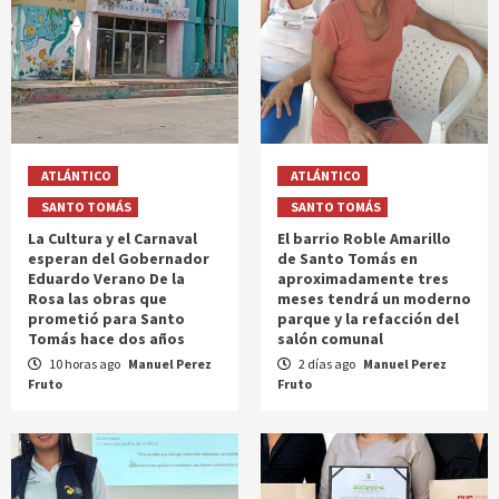
ATLÁNTICO
ATLÁNTICO
SANTO TOMÁS
SANTO TOMÁS
La Cultura y el Carnaval
El barrio Roble Amarillo
esperan del Gobernador
de Santo Tomás en
Eduardo Verano De la
aproximadamente tres
Rosa las obras que
meses tendrá un moderno
prometió para Santo
parque y la refacción del
Tomás hace dos años
salón comunal
10 horas ago
Manuel Perez
2 días ago
Manuel Perez
Fruto
Fruto