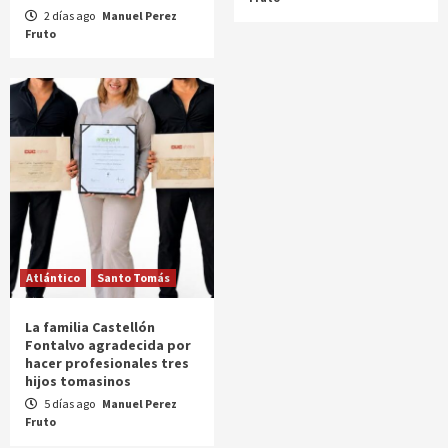
2 días ago
Manuel Perez
Fruto
Atlántico
Santo Tomás
La familia Castellón
Fontalvo agradecida por
hacer profesionales tres
hijos tomasinos
5 días ago
Manuel Perez
Fruto