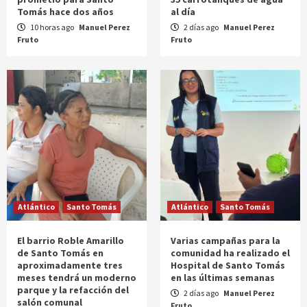
Tomás hace dos años
al día
10 horas ago
Manuel Perez
2 días ago
Manuel Perez
Fruto
Fruto
Atlántico
Santo Tomás
Atlántico
Santo Tomás
El barrio Roble Amarillo
Varias campañas para la
de Santo Tomás en
comunidad ha realizado el
aproximadamente tres
Hospital de Santo Tomás
meses tendrá un moderno
en las últimas semanas
parque y la refacción del
2 días ago
Manuel Perez
salón comunal
Fruto