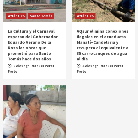
Atlántico
Santo Tomás
Atlántico
La Cultura y el Carnaval
AQsur elimina conexiones
esperan del Gobernador
ilegales en el acueducto
Eduardo Verano De la
Manatí–Candelaria y
Rosa las obras que
recupera el equivalente a
prometió para Santo
35 carrotanques de agua
Tomás hace dos años
al día
2 días ago
Manuel Perez
4 días ago
Manuel Perez
Fruto
Fruto