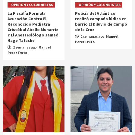
OPINIÓN Y COLUMNISTAS
OPINIÓN Y COLUMNISTAS
La Fiscalía Formula
Policía del Atlántico
Acusación Contra El
realizó campaña lúdica en
Reconocido Pediatra
barrio El Diluvio de Campo
Cristóbal Abello Munarriz
de la Cruz
Y El Anestesiólogo Jamed
2 semanas ago
Manuel
Hage Tafache
Perez Fruto
2 semanas ago
Manuel
Perez Fruto