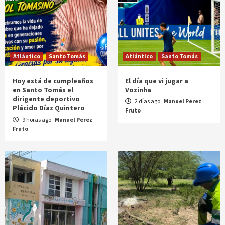
Atlántico
Santo Tomás
Atlántico
Santo Tomás
Hoy está de cumpleaños
El día que vi jugar a
en Santo Tomás el
Vozinha
dirigente deportivo
2 días ago
Manuel Perez
Plácido Díaz Quintero
Fruto
9 horas ago
Manuel Perez
Fruto