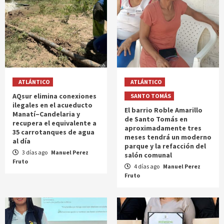
ATLÁNTICO
ATLÁNTICO
AQsur elimina conexiones
SANTO TOMÁS
ilegales en el acueducto
El barrio Roble Amarillo
Manatí–Candelaria y
de Santo Tomás en
recupera el equivalente a
aproximadamente tres
35 carrotanques de agua
meses tendrá un moderno
al día
parque y la refacción del
3 días ago
Manuel Perez
salón comunal
Fruto
4 días ago
Manuel Perez
Fruto