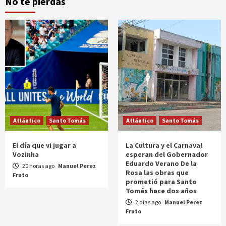
No te pierdas
Atlántico
Santo Tomás
Atlántico
Santo Tomás
El día que vi jugar a
La Cultura y el Carnaval
Vozinha
esperan del Gobernador
Eduardo Verano De la
20 horas ago
Manuel Perez
Rosa las obras que
Fruto
prometió para Santo
Tomás hace dos años
2 días ago
Manuel Perez
Fruto