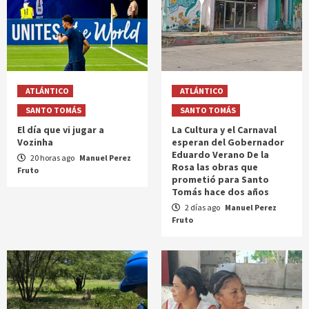
ATLÁNTICO
ATLÁNTICO
SANTO TOMÁS
SANTO TOMÁS
El día que vi jugar a
La Cultura y el Carnaval
Vozinha
esperan del Gobernador
Eduardo Verano De la
20 horas ago
Manuel Perez
Rosa las obras que
Fruto
prometió para Santo
Tomás hace dos años
2 días ago
Manuel Perez
Fruto