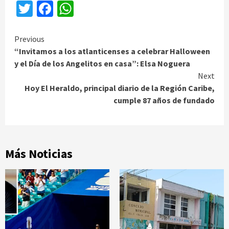
Twitter
Facebook
WhatsApp
Continue
Previous
“Invitamos a los atlanticenses a celebrar Halloween
Reading
y el Día de los Angelitos en casa”: Elsa Noguera
Next
Hoy El Heraldo, principal diario de la Región Caribe,
cumple 87 años de fundado
Más Noticias