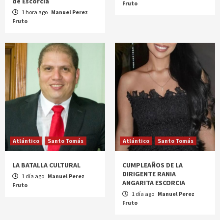
de Escorcia
Fruto
1 hora ago
Manuel Perez
Fruto
Atlántico
Santo Tomás
Atlántico
Santo Tomás
LA BATALLA CULTURAL
CUMPLEAÑOS DE LA
DIRIGENTE RANIA
1 día ago
Manuel Perez
ANGARITA ESCORCIA
Fruto
1 día ago
Manuel Perez
Fruto