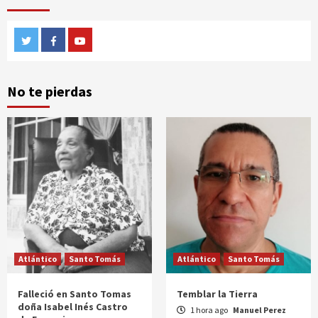
Twitter
Facebook
Youtube
No te pierdas
Atlántico
Santo Tomás
Atlántico
Santo Tomás
Falleció en Santo Tomas
Temblar la Tierra
doña Isabel Inés Castro
1 hora ago
Manuel Perez