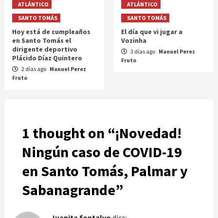
ATLÁNTICO
ATLÁNTICO
SANTO TOMÁS
SANTO TOMÁS
Hoy está de cumpleaños
El día que vi jugar a
en Santo Tomás el
Vozinha
dirigente deportivo
3 días ago
Manuel Perez
Plácido Díaz Quintero
Fruto
2 días ago
Manuel Perez
Fruto
1 thought on “
¡Novedad!
Ningún caso de COVID-19
en Santo Tomás, Palmar y
Sabanagrande
”
Juanita fontalvo
dice: