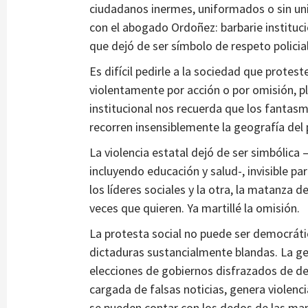
ciudadanos inermes, uniformados o sin unif
con el abogado Ordoñez: barbarie instituc
que dejó de ser símbolo de respeto policia
Es difícil pedirle a la sociedad que prote
violentamente por acción o por omisión, 
institucional nos recuerda que los fantas
recorren insensiblemente la geografía del
La violencia estatal dejó de ser simbólica 
incluyendo educación y salud-, invisible pa
los líderes sociales y la otra, la matanza
veces que quieren. Ya martillé la omisión.
La protesta social no puede ser democráti
dictaduras sustancialmente blandas. La g
elecciones de gobiernos disfrazados de dem
cargada de falsas noticias, genera violen
se pueden contar con los dedos de las man