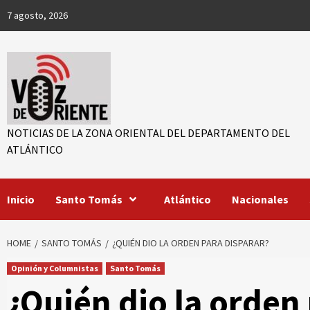
Skip
7 agosto, 2026
to
content
NOTICIAS DE LA ZONA ORIENTAL DEL DEPARTAMENTO DEL
ATLÁNTICO
r
Inicio
Santo Tomás
Atlántico
Nacionales
ook
App
HOME
SANTO TOMÁS
¿QUIÉN DIO LA ORDEN PARA DISPARAR?
Opinión y Columnistas
Santo Tomás
¿Quién dio la orden