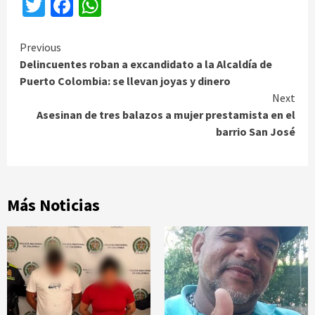
Twitter
Facebook
WhatsApp
Continue
Previous
Delincuentes roban a excandidato a la Alcaldía de
Reading
Puerto Colombia: se llevan joyas y dinero
Next
Asesinan de tres balazos a mujer prestamista en el
barrio San José
Más Noticias