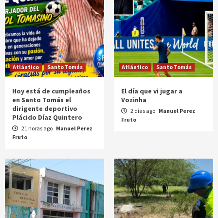
Atlántico
Santo Tomás
Atlántico
Santo Tomás
Hoy está de cumpleaños
El día que vi jugar a
en Santo Tomás el
Vozinha
dirigente deportivo
2 días ago
Manuel Perez
Plácido Díaz Quintero
Fruto
21 horas ago
Manuel Perez
Fruto