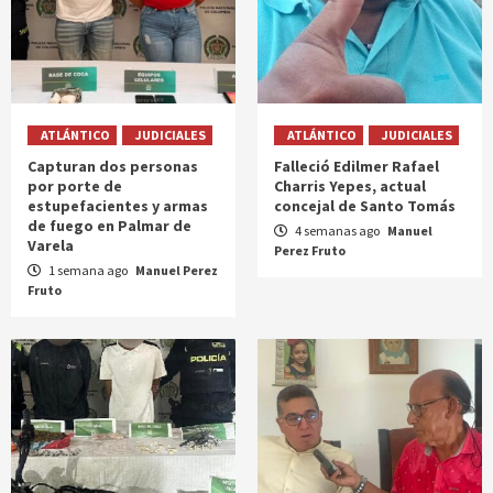
ATLÁNTICO
JUDICIALES
ATLÁNTICO
JUDICIALES
Capturan dos personas
Falleció Edilmer Rafael
por porte de
Charris Yepes, actual
estupefacientes y armas
concejal de Santo Tomás
de fuego en Palmar de
4 semanas ago
Manuel
Varela
Perez Fruto
1 semana ago
Manuel Perez
Fruto