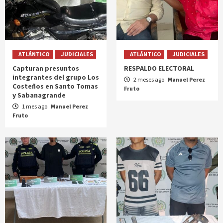
ATLÁNTICO
JUDICIALES
ATLÁNTICO
JUDICIALES
Capturan presuntos
RESPALDO ELECTORAL
integrantes del grupo Los
2 meses ago
Manuel Perez
Costeños en Santo Tomas
Fruto
y Sabanagrande
1 mes ago
Manuel Perez
Fruto