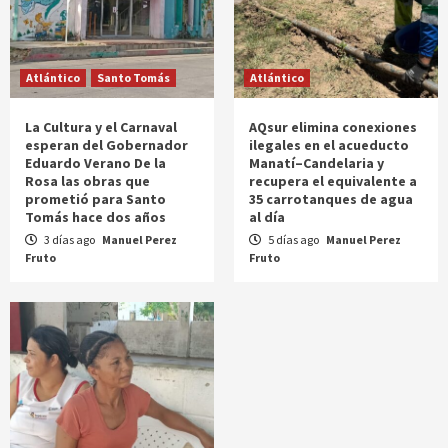
Atlántico
Santo Tomás
Atlántico
La Cultura y el Carnaval
AQsur elimina conexiones
esperan del Gobernador
ilegales en el acueducto
Eduardo Verano De la
Manatí–Candelaria y
Rosa las obras que
recupera el equivalente a
prometió para Santo
35 carrotanques de agua
Tomás hace dos años
al día
3 días ago
Manuel Perez
5 días ago
Manuel Perez
Fruto
Fruto