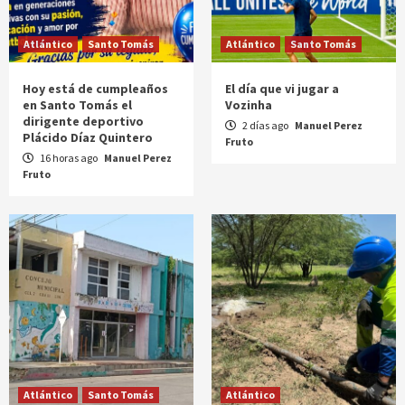
Atlántico
Santo Tomás
Atlántico
Santo Tomás
Hoy está de cumpleaños
El día que vi jugar a
en Santo Tomás el
Vozinha
dirigente deportivo
2 días ago
Manuel Perez
Plácido Díaz Quintero
Fruto
16 horas ago
Manuel Perez
Fruto
Atlántico
Santo Tomás
Atlántico