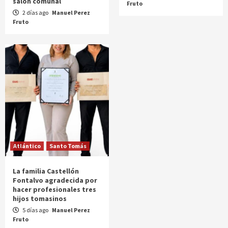
salón comunal
Fruto
2 días ago
Manuel Perez
Fruto
Atlántico
Santo Tomás
La familia Castellón
Fontalvo agradecida por
hacer profesionales tres
hijos tomasinos
5 días ago
Manuel Perez
Fruto