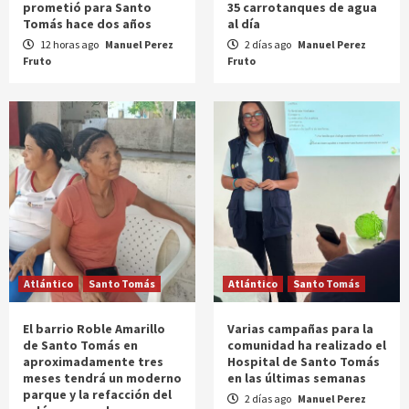
prometió para Santo
35 carrotanques de agua
Tomás hace dos años
al día
12 horas ago
Manuel Perez
2 días ago
Manuel Perez
Fruto
Fruto
Atlántico
Santo Tomás
Atlántico
Santo Tomás
El barrio Roble Amarillo
Varias campañas para la
de Santo Tomás en
comunidad ha realizado el
aproximadamente tres
Hospital de Santo Tomás
meses tendrá un moderno
en las últimas semanas
parque y la refacción del
2 días ago
Manuel Perez