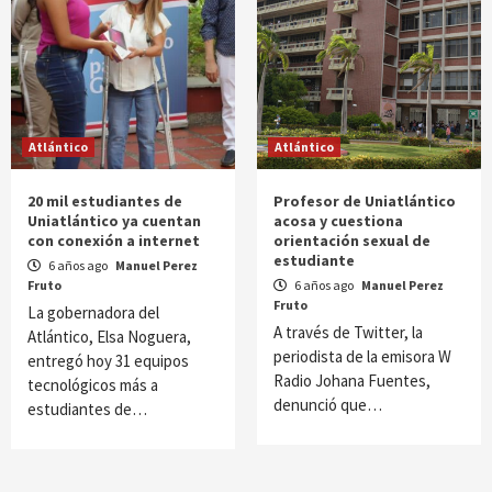
Atlántico
Atlántico
20 mil estudiantes de
Profesor de Uniatlántico
Uniatlántico ya cuentan
acosa y cuestiona
con conexión a internet
orientación sexual de
estudiante
6 años ago
Manuel Perez
Fruto
6 años ago
Manuel Perez
Fruto
La gobernadora del
A través de Twitter, la
Atlántico, Elsa Noguera,
periodista de la emisora W
entregó hoy 31 equipos
Radio Johana Fuentes,
tecnológicos más a
denunció que…
estudiantes de…