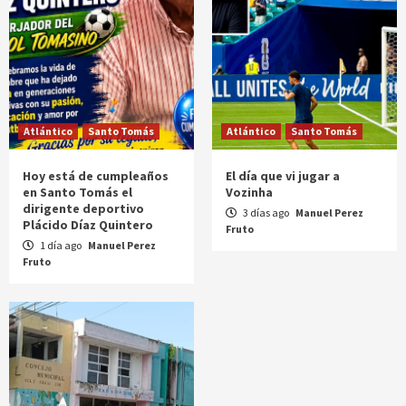
Atlántico
Santo Tomás
Atlántico
Santo Tomás
Hoy está de cumpleaños
El día que vi jugar a
en Santo Tomás el
Vozinha
dirigente deportivo
3 días ago
Manuel Perez
Plácido Díaz Quintero
Fruto
1 día ago
Manuel Perez
Fruto