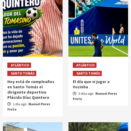
ATLÁNTICO
ATLÁNTICO
SANTO TOMÁS
SANTO TOMÁS
Hoy está de cumpleaños
El día que vi jugar a
en Santo Tomás el
Vozinha
dirigente deportivo
3 días ago
Manuel Perez
Plácido Díaz Quintero
Fruto
1 día ago
Manuel Perez
Fruto