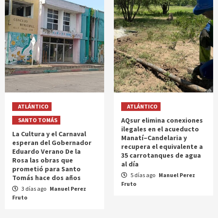
ATLÁNTICO
ATLÁNTICO
AQsur elimina conexiones
SANTO TOMÁS
ilegales en el acueducto
La Cultura y el Carnaval
Manatí–Candelaria y
esperan del Gobernador
recupera el equivalente a
Eduardo Verano De la
35 carrotanques de agua
Rosa las obras que
al día
prometió para Santo
5 días ago
Manuel Perez
Tomás hace dos años
Fruto
3 días ago
Manuel Perez
Fruto