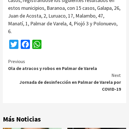
casos, registrándose los siguientes resultados en
estos municipios, Baranoa, con 15 casos, Galapa, 26,
Juan de Acosta, 2, Luruaco, 17, Malambo, 47,
Manatí, 1, Palmar de Varela, 4, Piojó 3 y Polonuevo,
6.
Twitter
Facebook
WhatsApp
Continue
Previous
Ola de atracos y robos en Palmar de Varela
Reading
Next
Jornada de desinfección en Palmar de Varela por
COVID-19
Más Noticias