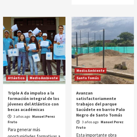
Medio Ambiente
Atlántico
Medio Ambiente
Santo Tomás
Triple A da impulso a la
Avanzan
formación integral de los
satisfactoriamente
jóvenes del Atlántico con
trabajos del parque
becas académicas
Sacúdete en barrio Palo
Negro de Santo Tomás
3 años ago
Manuel Perez
Fruto
3 años ago
Manuel Perez
Fruto
Para generar más
Esta importante obra
oportunidades formativas a