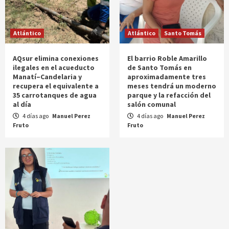
Atlántico
Atlántico
Santo Tomás
AQsur elimina conexiones
El barrio Roble Amarillo
ilegales en el acueducto
de Santo Tomás en
Manatí–Candelaria y
aproximadamente tres
recupera el equivalente a
meses tendrá un moderno
35 carrotanques de agua
parque y la refacción del
al día
salón comunal
4 días ago
Manuel Perez
4 días ago
Manuel Perez
Fruto
Fruto