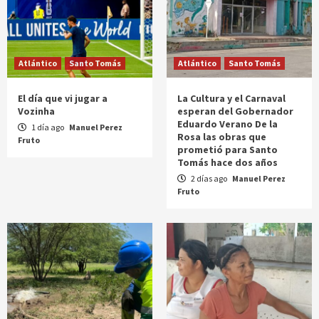
Atlántico
Santo Tomás
Atlántico
Santo Tomás
El día que vi jugar a
La Cultura y el Carnaval
Vozinha
esperan del Gobernador
Eduardo Verano De la
1 día ago
Manuel Perez
Rosa las obras que
Fruto
prometió para Santo
Tomás hace dos años
2 días ago
Manuel Perez
Fruto