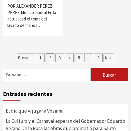
POR ALEXANDER PÉREZ
PÉREZ Medico laboral En la
actualidad el tema del
lavado de manos…
Paginación
Previous
1
2
3
4
5
…
9
Next
de
Buscar:
entradas
Entradas recientes
El día que vi jugar a Vozinha
La Cultura y el Carnaval esperan del Gobernador Eduardo
Verano De la Rosa las obras que prometió para Santo