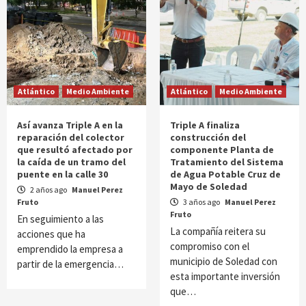
Atlántico
Medio Ambiente
Atlántico
Medio Ambiente
Así avanza Triple A en la
Triple A finaliza
reparación del colector
construcción del
que resultó afectado por
componente Planta de
la caída de un tramo del
Tratamiento del Sistema
puente en la calle 30
de Agua Potable Cruz de
Mayo de Soledad
2 años ago
Manuel Perez
Fruto
3 años ago
Manuel Perez
Fruto
En seguimiento a las
La compañía reitera su
acciones que ha
compromiso con el
emprendido la empresa a
municipio de Soledad con
partir de la emergencia…
esta importante inversión
que…