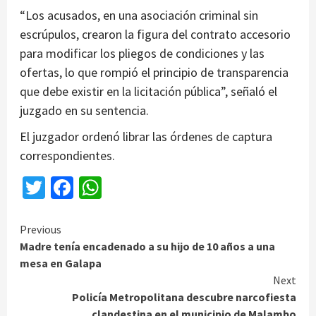
“Los acusados, en una asociación criminal sin
escrúpulos, crearon la figura del contrato accesorio
para modificar los pliegos de condiciones y las
ofertas, lo que rompió el principio de transparencia
que debe existir en la licitación pública”, señaló el
juzgado en su sentencia.
El juzgador ordenó librar las órdenes de captura
correspondientes.
Twitter
Facebook
WhatsApp
Continue
Previous
Madre tenía encadenado a su hijo de 10 años a una
Reading
mesa en Galapa
Next
Policía Metropolitana descubre narcofiesta
clandestina en el municipio de Malambo