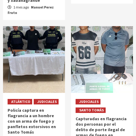
y Sabanagrande
1 mes ago
Manuel Perez
Fruto
ATLÁNTICO
JUDICIALES
JUDICIALES
Policía captura en
SANTO TOMÁS
flagrancia a un hombre
Capturadas en flagrancia
con un arma de fuego y
dos personas por el
panfletos extorsivos en
delito de porte ilegal de
Santo Tomás
armas de fuego en