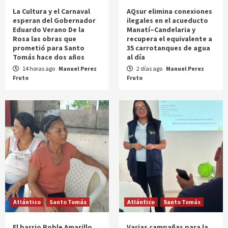
La Cultura y el Carnaval
AQsur elimina conexiones
esperan del Gobernador
ilegales en el acueducto
Eduardo Verano De la
Manatí–Candelaria y
Rosa las obras que
recupera el equivalente a
prometió para Santo
35 carrotanques de agua
Tomás hace dos años
al día
14 horas ago
Manuel Perez
2 días ago
Manuel Perez
Fruto
Fruto
Atlántico
Santo Tomás
Atlántico
Santo Tomás
El barrio Roble Amarillo
Varias campañas para la