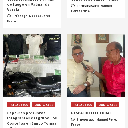
de fuego en Palmar de
4 semanas ago
Manuel
Varela
Perez Fruto
6 días ago
Manuel Perez
Fruto
ATLÁNTICO
JUDICIALES
ATLÁNTICO
JUDICIALES
Capturan presuntos
RESPALDO ELECTORAL
integrantes del grupo Los
2 meses ago
Manuel Perez
Costeños en Santo Tomas
Fruto