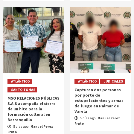
ATLÁNTICO
ATLÁNTICO
JUDICIALES
Capturan dos personas
SANTO TOMÁS
por porte de
MSO RELACIONES PÚBLICAS
estupefacientes y armas
S.A.S acompaña el cierre
de fuego en Palmar de
de un hito para la
Varela
formación cultural en
5 días ago
Manuel Perez
Barranquilla
Fruto
5 días ago
Manuel Perez
Fruto