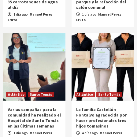
35 carrotanques de agua
parque y la refacción del
al día
salón comunal
1 día ago
Manuel Perez
1 día ago
Manuel Perez
Fruto
Fruto
Atlántico
Santo Tomás
Atlántico
Santo Tomás
Varias campañas para la
La familia Castellón
comunidad ha realizado el
Fontalvo agradecida por
Hospital de Santo Tomás
hacer profesionales tres
en las últimas semanas
hijos tomasinos
1 día ago
Manuel Perez
4 días ago
Manuel Perez