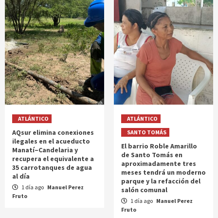
ATLÁNTICO
ATLÁNTICO
AQsur elimina conexiones
SANTO TOMÁS
ilegales en el acueducto
El barrio Roble Amarillo
Manatí–Candelaria y
de Santo Tomás en
recupera el equivalente a
aproximadamente tres
35 carrotanques de agua
meses tendrá un moderno
al día
parque y la refacción del
1 día ago
Manuel Perez
salón comunal
Fruto
1 día ago
Manuel Perez
Fruto