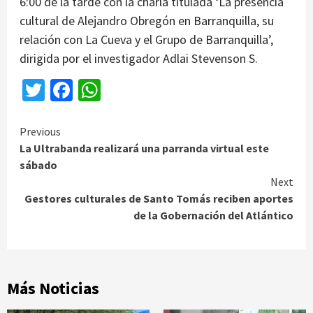
6:00 de la tarde con la charla titulada ‘La presencia
cultural de Alejandro Obregón en Barranquilla, su
relación con La Cueva y el Grupo de Barranquilla’,
dirigida por el investigador Adlai Stevenson S.
Twitter
Facebook
WhatsApp
Continue
Previous
La Ultrabanda realizará una parranda virtual este
Reading
sábado
Next
Gestores culturales de Santo Tomás reciben aportes
de la Gobernación del Atlántico
Más Noticias