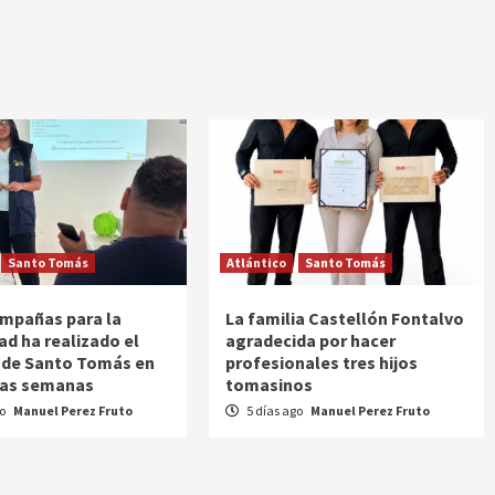
Santo Tomás
Atlántico
Santo Tomás
ampañas para la
La familia Castellón Fontalvo
d ha realizado el
agradecida por hacer
 de Santo Tomás en
profesionales tres hijos
mas semanas
tomasinos
go
Manuel Perez Fruto
5 días ago
Manuel Perez Fruto