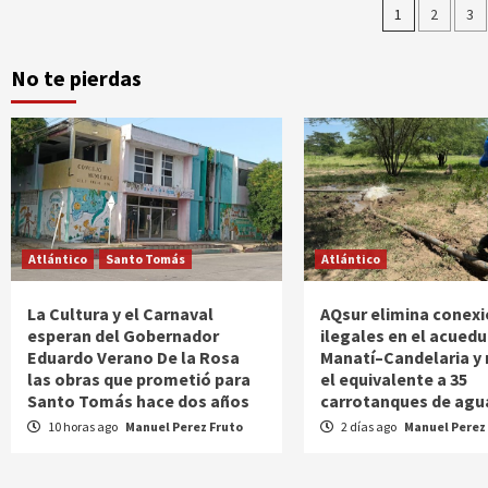
Pagina
1
2
3
de
No te pierdas
entrad
Atlántico
Santo Tomás
Atlántico
La Cultura y el Carnaval
AQsur elimina conex
esperan del Gobernador
ilegales en el acued
Eduardo Verano De la Rosa
Manatí–Candelaria y
las obras que prometió para
el equivalente a 35
Santo Tomás hace dos años
carrotanques de agua
10 horas ago
Manuel Perez Fruto
2 días ago
Manuel Perez