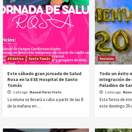
Atlántico
Santo Tomás
Sociales
Este sábado gran jornada de Salud
Todo un éxito e
Rosa en la ESE Hospital de Santo
integración de 
Tomás
Paladino de S
1 año ago
Manuel Perez Fruto
2 años ago
Manue
La misma se llevará a cabo a partir de las 8
Esta fiesta de int
de la mañana en…
este domingo 29 