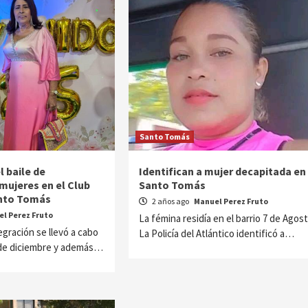
Santo Tomás
l baile de
Identifican a mujer decapitada en
mujeres en el Club
Santo Tomás
anto Tomás
2 años ago
Manuel Perez Fruto
l Perez Fruto
La fémina residía en el barrio 7 de Agost
egración se llevó a cabo
La Policía del Atlántico identificó a…
de diciembre y además…