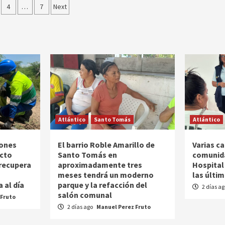
ción
4
…
7
Next
as
Atlántico
Santo Tomás
Atlántico
iones
El barrio Roble Amarillo de
Varias c
ucto
Santo Tomás en
comunida
 recupera
aproximadamente tres
Hospital
meses tendrá un moderno
las últi
 al día
parque y la refacción del
2 días a
salón comunal
 Fruto
2 días ago
Manuel Perez Fruto