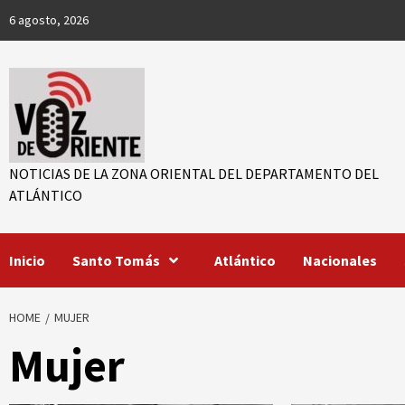
Skip
6 agosto, 2026
to
content
NOTICIAS DE LA ZONA ORIENTAL DEL DEPARTAMENTO DEL
ATLÁNTICO
r
Inicio
Santo Tomás
Atlántico
Nacionales
ook
App
HOME
MUJER
Mujer