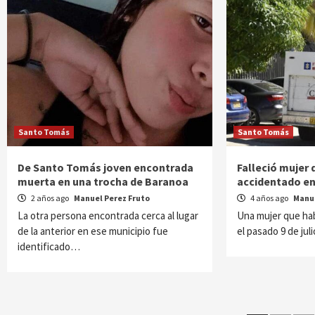
Santo Tomás
Santo Tomás
De Santo Tomás joven encontrada
Falleció mujer 
muerta en una trocha de Baranoa
accidentado e
2 años ago
Manuel Perez Fruto
4 años ago
Manue
La otra persona encontrada cerca al lugar
Una mujer que hab
de la anterior en ese municipio fue
el pasado 9 de jul
identificado…